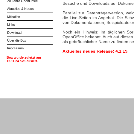
20 Jahre OpenOffice
Besuche und Downloads auf Dokument
Aktuelles & Neues
Parallel zur Datenträgerversion, wel
Mithelfen
die Live-Seiten im Angebot. Die Schw
von Dokumentationen, Beispieldateien
Links
Noch ein Hinweis: Im täglichen Spr
Download
OpenOffice bekannt. Auch auf diesen 
Über die Box
als gebräuchlicher Name zu finden se
Impressum
Aktuelles neues Release: 4.1.15.
Box wurde zuletzt am
13.11.24 aktualisiert.