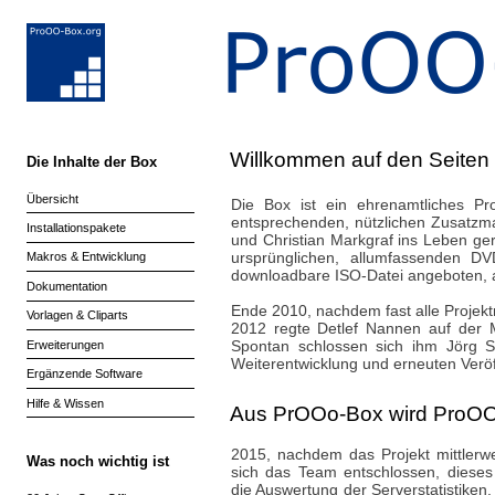
Willkommen auf den Seiten
Die Inhalte der Box
Übersicht
Die Box ist ein ehrenamtliches Pr
entsprechenden, nützlichen Zusatzma
Installationspakete
und Christian Markgraf ins Leben ge
ursprünglichen, allumfassenden DV
Makros & Entwicklung
downloadbare ISO-Datei angeboten, a
Dokumentation
Ende 2010, nachdem fast alle Projekt
Vorlagen & Cliparts
2012 regte Detlef Nannen auf der M
Spontan schlossen sich ihm Jörg 
Erweiterungen
Weiterentwicklung und erneuten Verö
Ergänzende Software
Hilfe & Wissen
Aus PrOOo-Box wird ProO
2015, nachdem das Projekt mittlerwei
Was noch wichtig ist
sich das Team entschlossen, dieses 
die Auswertung der Serverstatistiken