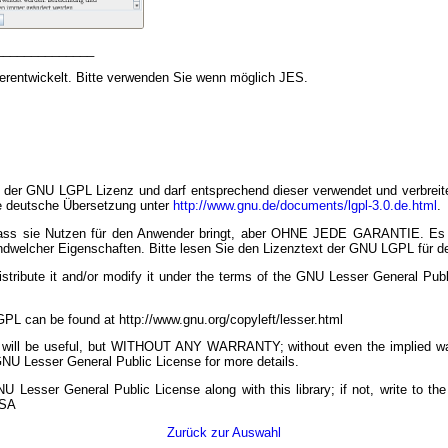
______________
terentwickelt. Bitte verwenden Sie wenn möglich JES.
er der GNU LGPL Lizenz und darf entsprechend dieser verwendet und verbreite
e deutsche Übersetzung unter
http://www.gnu.de/documents/lgpl-3.0.de.html
.
g, dass sie Nutzen für den Anwender bringt, aber OHNE JEDE GARANTIE. E
ndwelcher Eigenschaften. Bitte lesen Sie den Lizenztext der GNU LGPL für det
istribute it and/or modify it under the terms of the GNU Lesser General Pub
PL can be found at http://www.gnu.org/copyleft/lesser.html
that it will be useful, but WITHOUT ANY WARRANTY; without even the impli
esser General Public License for more details.
 Lesser General Public License along with this library; if not, write to th
USA
Zurück zur Auswahl