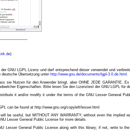
______________
irk.de
)
er der GNU LGPL Lizenz und darf entsprechend dieser verwendet und verbreite
e deutsche Übersetzung unter
http://www.gnu.de/documents/lgpl-3.0.de.html
.
g, dass sie Nutzen für den Anwender bringt, aber OHNE JEDE GARANTIE. E
ndwelcher Eigenschaften. Bitte lesen Sie den Lizenztext der GNU LGPL für det
istribute it and/or modify it under the terms of the GNU Lesser General Pub
PL can be found at http://www.gnu.org/copyleft/lesser.html
that it will be useful, but WITHOUT ANY WARRANTY; without even the impli
esser General Public License for more details.
 Lesser General Public License along with this library; if not, write to th