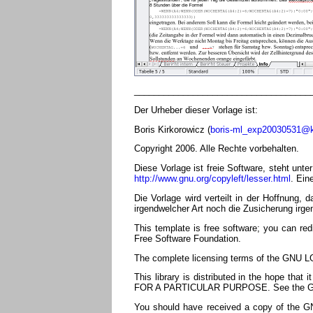
____________________________________
Der Urheber dieser Vorlage ist:
Boris Kirkorowicz (
boris-ml_exp20030531@k
Copyright 2006. Alle Rechte vorbehalten.
Diese Vorlage ist freie Software, steht unt
http://www.gnu.org/copyleft/lesser.html
. Ein
Die Vorlage wird verteilt in der Hoffnun
irgendwelcher Art noch die Zusicherung irge
This template is free software; you can red
Free Software Foundation.
The complete licensing terms of the GNU LG
This library is distributed in the hope 
FOR A PARTICULAR PURPOSE. See the GNU L
You should have received a copy of the GNU